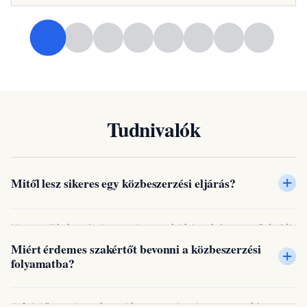
Tudnivalók
+
Mitől lesz sikeres egy közbeszerzési eljárás?
Ha az eljárás minden szakasza átlátható, jogszerű és jól
dokumentált, az biztosítja a gördülékeny lebonyolítást
Miért érdemes szakértőt bevonni a közbeszerzési
+
folyamatba?
és a támadhatatlan eredményt. Ez alapvető, ha az
ajánlatkérő a döntéseket később is igazolni szeretné.