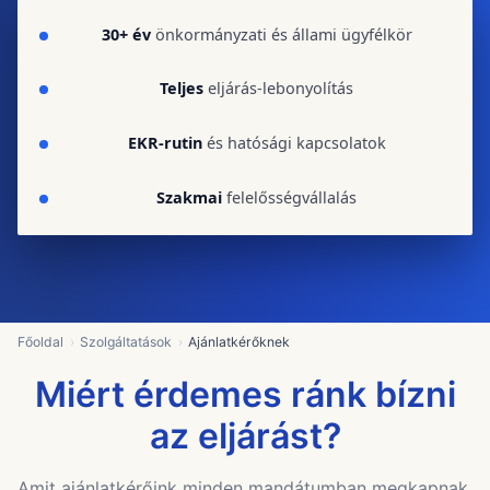
30+ év
önkormányzati és állami ügyfélkör
Teljes
eljárás-lebonyolítás
EKR-rutin
és hatósági kapcsolatok
Szakmai
felelősségvállalás
Főoldal
Szolgáltatások
Ajánlatkérőknek
Miért érdemes ránk bízni
az eljárást?
Amit ajánlatkérőink minden mandátumban megkapnak.