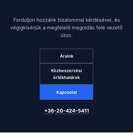
Ingyenes szakértői konzultáció
Forduljon hozzánk bizalommal kérdésével, és
végigkísérjük a megfelelő megoldás felé vezető
úton.
Áraink
Közbeszerzési
értékhatárok
Kapcsolat
+36-20-424-5411