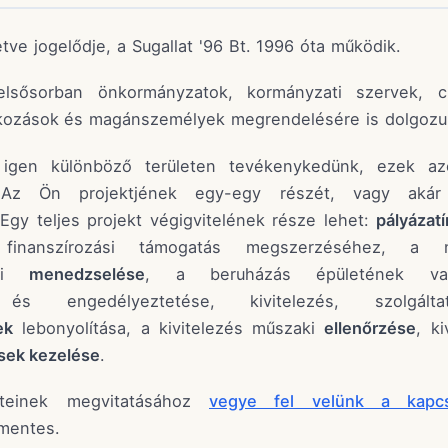
lletve jogelődje, a Sugallat '96 Bt. 1996 óta működik.
lsősorban önkormányzatok, kormányzati szervek, civ
alkozások és magánszemélyek megrendelésére is dolgozu
g igen különböző területen tevékenykedünk, ezek a
. Az Ön projektjének egy-egy részét, vagy akár 
. Egy teljes projekt végigvitelének része lehet:
pályázatí
inanszírozási támogatás megszerzéséhez, a n
gyi
menedzselése
, a beruházás épületének vag
 engedélyeztetése, kivitelezés, szolgálta
ek
lebonyolítása, a kivitelezés műszaki
ellenőrzése
, k
sek kezelése
.
leteinek megvitatásához
vegye fel velünk a kapcs
jmentes.