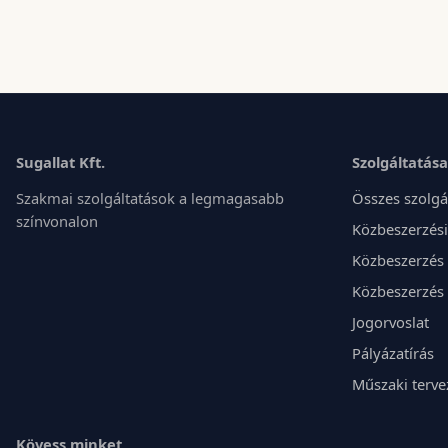
Sugallat Kft.
Szolgáltatás
Szakmai szolgáltatások a legmagasabb
Összes szolgá
színvonalon
Közbeszerzési
Közbeszerzés 
Közbeszerzés 
Jogorvoslat
Pályázatírás
Műszaki terve
Kövess minket