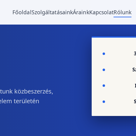
Főoldal
Szolgáltatásaink
Áraink
Kapcsolat
Rólunk
S
jtunk közbeszerzés,
lem területén