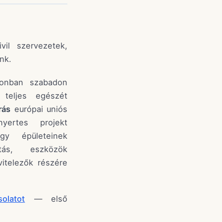
il szervezetek,
nk.
zonban szabadon
teljes egészét
rás
európai uniós
yertes projekt
y épületeinek
tás, eszközök
ivitelezők részére
olatot
— első