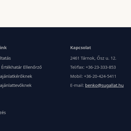
aink
Kapcsolat
ltatás
2461 Tárnok, Ősz u. 12.
 Értékhatár Ellenőrző
Tel/fax: +36-23-333-853
ajánlatkérőknek
Mobil: +36-20-424-5411
ajánlattevőknek
E-mail:
benko@sugallat.hu
zés