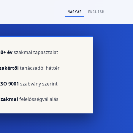
|
MAGYAR
ENGLISH
30+ év
szakmai tapasztalat
zakértői
tanácsadói háttér
ISO 9001
szabvány szerint
Szakmai
felelősségvállalás