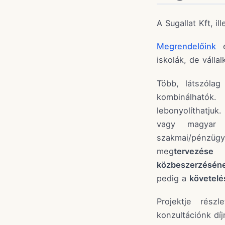
A Sugallat Kft, i
Megrendelőink
e
iskolák, de váll
Több, látszóla
kombinálhatók
lebonyolíthatjuk
vagy magyar f
szakmai/pénzü
meg
tervezése
és
közbeszerzésén
pedig a
követelé
Projektje rész
konzultációnk dí