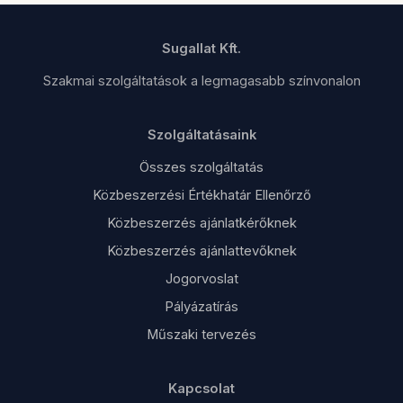
előkészítést, például: Budapest, Pécs, Szeged, Győr,
Székesfehérvár.
Sugallat Kft.
Szakmai szolgáltatások a legmagasabb színvonalon
Szolgáltatásaink
Összes szolgáltatás
Közbeszerzési Értékhatár Ellenőrző
Közbeszerzés ajánlatkérőknek
Közbeszerzés ajánlattevőknek
Jogorvoslat
Pályázatírás
Műszaki tervezés
Kapcsolat