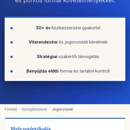
és pontos formai követelményekkel.
30+ év
közbeszerzési gyakorlat
Vitarendezési
és jogorvoslati kérelmek
Stratégiai
szakértői támogatás
Benyújtás előtti
formai és tartalmi kontroll
Főoldal
Szolgáltatások
Jogorvoslat
Helyzetértékelés