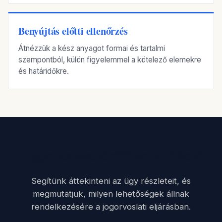
Benyújtás előtti ellenőrzés
Átnézzük a kész anyagot formai és tartalmi
szempontból, külön figyelemmel a kötelező elemekre
és határidőkre.
Ingyenes szakértői konzultáció
Segítünk áttekinteni az ügy részleteit, és
megmutatjuk, milyen lehetőségek állnak
rendelkezésére a jogorvoslati eljárásban.